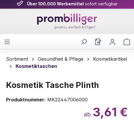
Über 100.000 Werbemittel
sofort verfügbar
Zum Hauptinhalt springen
W
Sortiment
Gesundheit & Pflege
Kosmetikartikel
Kosmetiktaschen
Kosmetik Tasche Plinth
Produktnummer:
MK22447006000
3,61 €
ab
Bildergalerie überspringen