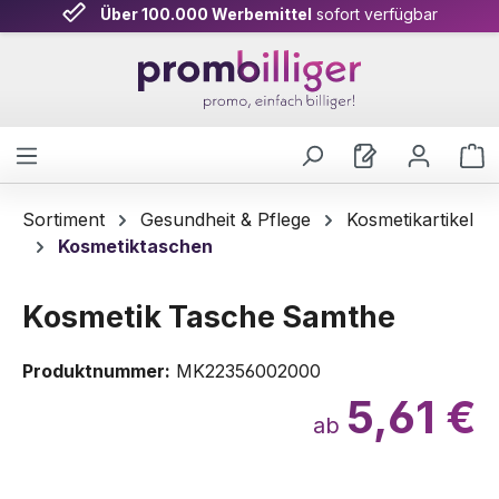
Über 100.000 Werbemittel
sofort verfügbar
Zum Hauptinhalt springen
W
Sortiment
Gesundheit & Pflege
Kosmetikartikel
Kosmetiktaschen
Kosmetik Tasche Samthe
Produktnummer:
MK22356002000
5,61 €
ab
Bildergalerie überspringen