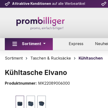
Attraktive Konditionen
auf alle Werbeartikel
m Hauptinhalt springen
Zur Suche springen
Zur Hauptnavigation springen
Sortiment
Express
Neuhei
Sortiment
Taschen & Rucksäcke
Kühltaschen
Kühltasche Elvano
Produktnummer:
MK22089006000
Bildergalerie überspringen