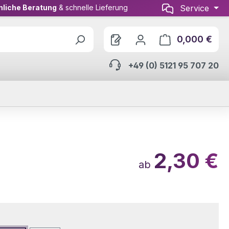
nliche Beratung
& schnelle Lieferung
Service
0,000 €
Ware
+49 (0) 5121 95 707 20
2,30 €
ab
wählen