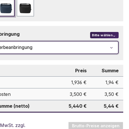
Marineblau
Schwarz
bringung
Bitte wählen
erbeanbringung
Preis
Summe
1,936 €
1,94 €
osten
3,500 €
3,50 €
mme (netto)
5,440 €
5,44 €
 MwSt. zzgl.
Brutto-Preise anzeigen