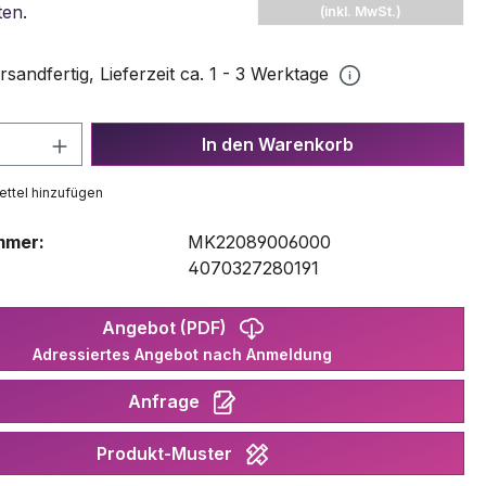
ten
.
(inkl. MwSt.)
rsandfertig, Lieferzeit ca. 1 - 3 Werktage
 Anzahl: Gib den gewünschten Wert ein 
In den Warenkorb
ttel hinzufügen
mmer:
MK22089006000
:
4070327280191
Angebot (PDF)
Adressiertes Angebot nach Anmeldung
Anfrage
Produkt-Muster