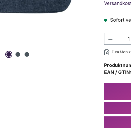
Versandkos
Sofort ve
Produkt
Zum Merkze
Produktnu
EAN / GTIN