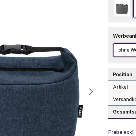
Grau
Werbean
ohne W
Position
Artikel
Versandk
Gesamtsu
Preise exkl.