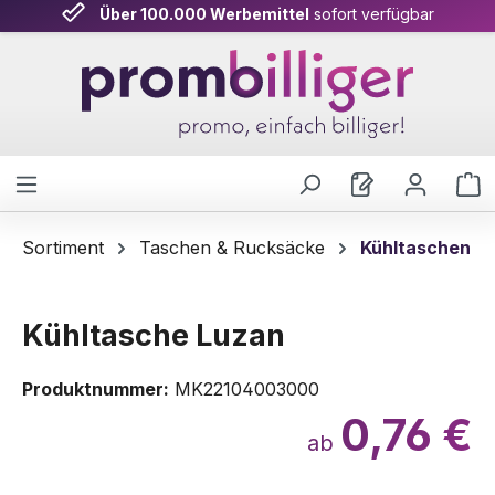
Über 100.000 Werbemittel
sofort verfügbar
Zum Hauptinhalt springen
W
Sortiment
Taschen & Rucksäcke
Kühltaschen
Kühltasche Luzan
Produktnummer:
MK22104003000
0,76 €
ab