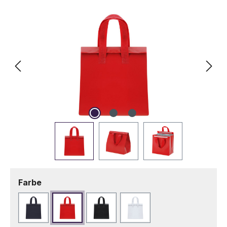
Bildergalerie überspringen
auswählen
Farbe
Marineblau
Rot
Schwarz
Weiß