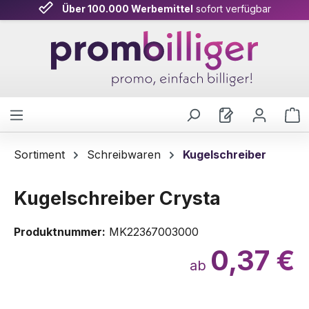
Über 100.000 Werbemittel
sofort verfügbar
Zum Hauptinhalt springen
W
Sortiment
Schreibwaren
Kugelschreiber
Kugelschreiber Crysta
Produktnummer:
MK22367003000
0,37 €
ab
Bildergalerie überspringen