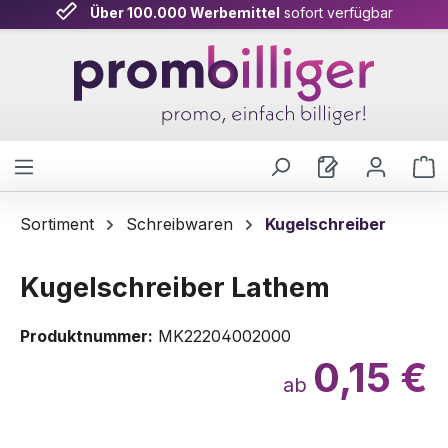
Über 100.000 Werbemittel
sofort verfügbar
Zum Hauptinhalt springen
W
Sortiment
Schreibwaren
Kugelschreiber
Kugelschreiber Lathem
Produktnummer:
MK22204002000
0,15 €
ab
Bildergalerie überspringen