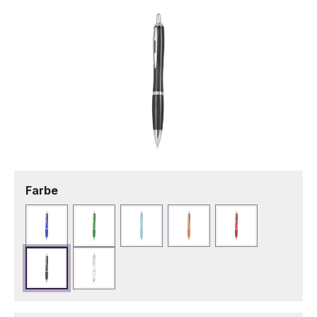
auswählen
Farbe
Blau
Grün
Hellblau
Orange
Rot
Schwarz
Weiß