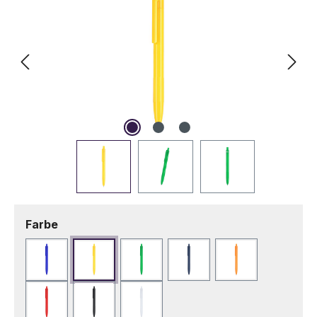
auswählen
Farbe
Blau
Gelb
Grün
Marineblau
Orange
Rot
Schwarz
Weiß