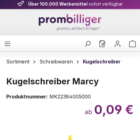
Über 100.000 Werbemittel
sofort verfügbar
Zum Hauptinhalt springen
W
Sortiment
Schreibwaren
Kugelschreiber
Kugelschreiber Marcy
Produktnummer:
MK22384005000
0,09 €
ab
Bildergalerie überspringen