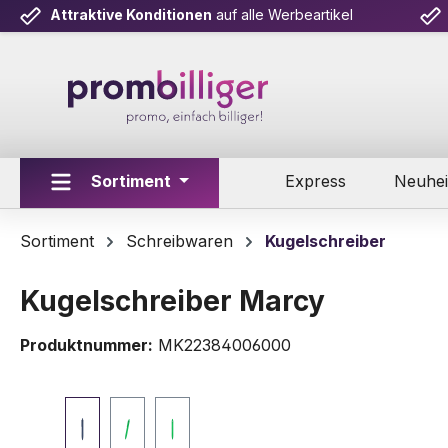
Attraktive Konditionen
auf alle Werbeartikel
m Hauptinhalt springen
Zur Suche springen
Zur Hauptnavigation springen
Sortiment
Express
Neuhei
Sortiment
Schreibwaren
Kugelschreiber
Kugelschreiber Marcy
Produktnummer:
MK22384006000
Bildergalerie überspringen