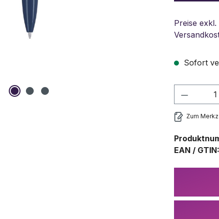
Preise exkl.
Versandkos
Sofort ve
Produkt
Zum Merkze
Produktnu
EAN / GTIN