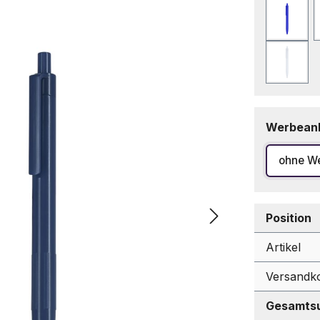
Blau
Weiß
Werbean
ohne W
Position
Artikel
Versandk
Gesamtsu