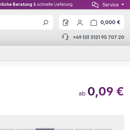
nliche Beratung
& schnelle Lieferung
Service
0,000 €
Ware
+49 (0) 5121 95 707 20
0,09 €
ab
wählen