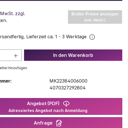
 MwSt. zzgl.
Brutto-Preise anzeigen
ten
.
(inkl. MwSt.)
rsandfertig, Lieferzeit ca. 1 - 3 Werktage
 Anzahl: Gib den gewünschten Wert ein 
In den Warenkorb
ttel hinzufügen
mmer:
MK22384006000
:
4070327292804
Angebot (PDF)
Adressiertes Angebot nach Anmeldung
Anfrage