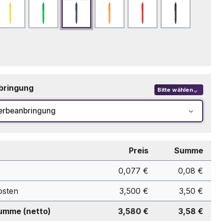
Gelb
Grün
Marineblau
Orange
Rot
Schwarz
bringung
Bitte wählen
erbeanbringung
Preis
Summe
0,077 €
0,08 €
osten
3,500 €
3,50 €
mme (netto)
3,580 €
3,58 €