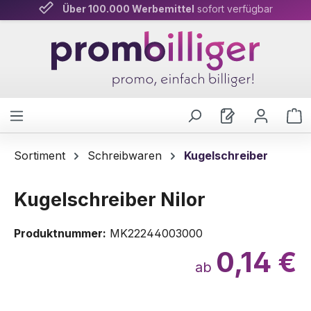
Über 100.000 Werbemittel
Persönliche Beratung
& schnelle Lieferung
sofort verfügbar
Zum Hauptinhalt springen
W
Sortiment
Schreibwaren
Kugelschreiber
Kugelschreiber Nilor
Produktnummer:
MK22244003000
0,14 €
ab
Bildergalerie überspringen