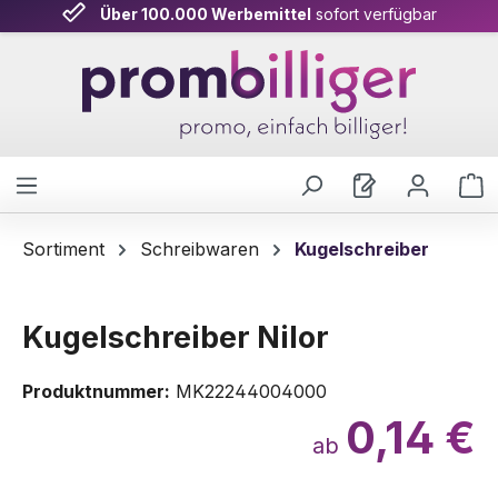
Über 100.000 Werbemittel
sofort verfügbar
Zum Hauptinhalt springen
W
Sortiment
Schreibwaren
Kugelschreiber
Kugelschreiber Nilor
Produktnummer:
MK22244004000
0,14 €
ab