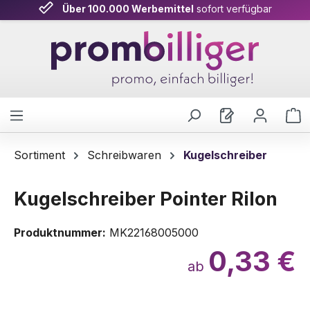
Über 100.000 Werbemittel
sofort verfügbar
Zum Hauptinhalt springen
W
Sortiment
Schreibwaren
Kugelschreiber
Kugelschreiber Pointer Rilon
Produktnummer:
MK22168005000
0,33 €
ab
Bildergalerie überspringen