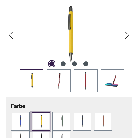
auswählen
Farbe
Blau
Gelb
Grün
Marineblau
Orange