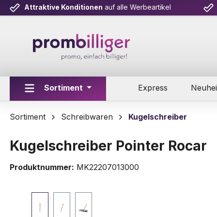
Attraktive Konditionen
auf alle Werbeartikel
m Hauptinhalt springen
Zur Suche springen
Zur Hauptnavigation springen
Sortiment
Express
Neuhei
Sortiment
Schreibwaren
Kugelschreiber
Kugelschreiber Pointer Rocar
Produktnummer:
MK22207013000
Bildergalerie überspringen