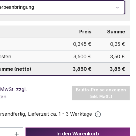
erbeanbringung
Preis
Summe
0,345 €
0,35 €
osten
3,500 €
3,50 €
mme (netto)
3,850 €
3,85 €
 MwSt. zzgl.
Brutto-Preise anzeigen
ten
.
(inkl. MwSt.)
rsandfertig, Lieferzeit ca. 1 - 3 Werktage
 Anzahl: Gib den gewünschten Wert ein 
In den Warenkorb