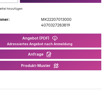
ttel hinzufügen
mmer:
MK22207013000
:
4070327283819
Angebot (PDF)
Adressiertes Angebot nach Anmeldung
Anfrage
Produkt-Muster