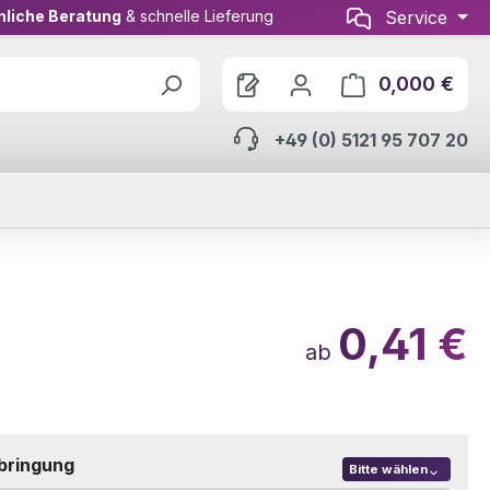
nliche Beratung
& schnelle Lieferung
Service
0,000 €
Ware
+49 (0) 5121 95 707 20
0,41 €
ab
bringung
Bitte wählen