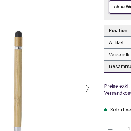
ohne W
Position
Artikel
Versandk
Gesamtsu
Preise exkl.
Versandkos
Sofort ve
Produkt