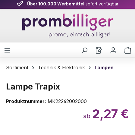
Über 100.000 Werbemittel
sofort verfügbar
Zum Hauptinhalt springen
W
Sortiment
Technik & Elektronik
Lampen
Lampe Trapix
Produktnummer:
MK22262002000
2,27 €
ab
Bildergalerie überspringen