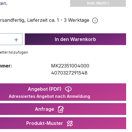
ten
.
(inkl. MwSt.)
rsandfertig, Lieferzeit ca. 1 - 3 Werktage
 Anzahl: Gib den gewünschten Wert ein 
In den Warenkorb
ttel hinzufügen
mmer:
MK22351004000
:
4070327291548
Angebot (PDF)
Adressiertes Angebot nach Anmeldung
Anfrage
Produkt-Muster