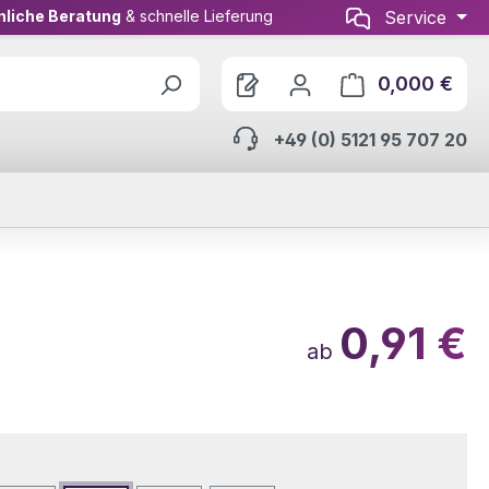
nliche Beratung
& schnelle Lieferung
Service
0,000 €
Ware
+49 (0) 5121 95 707 20
0,91 €
ab
wählen