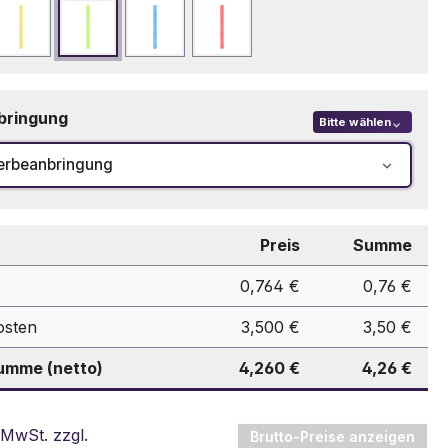
ie
Gelb
Grün
Hellblau
Rot
bringung
Bitte wählen
erbeanbringung
Preis
Summe
0,764 €
0,76 €
osten
3,500 €
3,50 €
mme (netto)
4,260 €
4,26 €
 MwSt. zzgl.
Brutto-Preise anzeigen