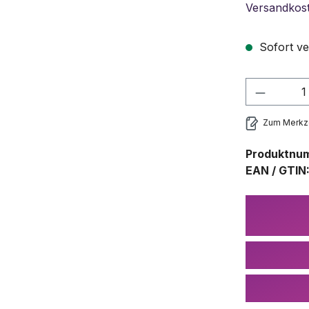
Versandkos
Sofort ve
Produkt
Zum Merkze
Produktnu
EAN / GTIN