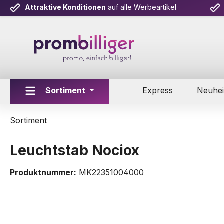
Attraktive Konditionen
auf alle Werbeartikel
m Hauptinhalt springen
Zur Suche springen
Zur Hauptnavigation springen
Sortiment
Express
Neuhei
Sortiment
Leuchtstab Nociox
Produktnummer:
MK22351004000
Bildergalerie überspringen