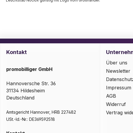
Leuchtstab Nociox günstig mit Logo vom Großhandel.
Kontakt
Unterneh
Über uns
promobilliger GmbH
Newsletter
Datenschut
Hannoversche Str. 36
Impressum
31134 Hildesheim
AGB
Deutschland
Widerruf
Amtsgericht Hannover, HRB 227482
Vertrag wid
USt.-Id.-Nr.: DE369592518