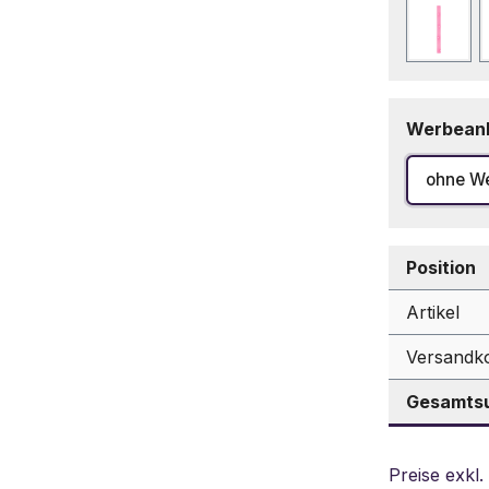
Fuchs
Werbean
ohne W
Position
Artikel
Versandk
Gesamtsu
Preise exkl.