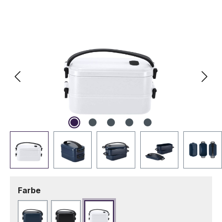
Bildergalerie überspringen
auswählen
Farbe
Marineblau
Schwarz
Weiß