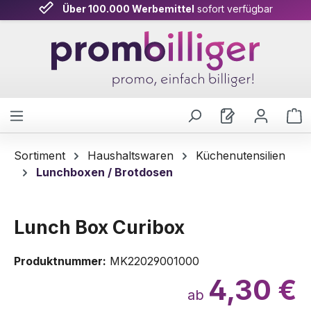
Über 100.000 Werbemittel
sofort verfügbar
Zum Hauptinhalt springen
W
Sortiment
Haushaltswaren
Küchenutensilien
Lunchboxen / Brotdosen
Lunch Box Curibox
Produktnummer:
MK22029001000
4,30 €
ab