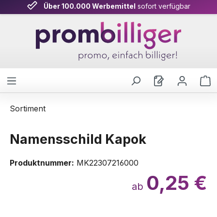
Über 100.000 Werbemittel
sofort verfügbar
Zum Hauptinhalt springen
W
Sortiment
Namensschild Kapok
Produktnummer:
MK22307216000
0,25 €
ab
Bildergalerie überspringen