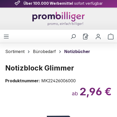
Über 100.000 Werbemittel
sofort verfügbar
Zum Hauptinhalt springen
W
Sortiment
Bürobedarf
Notizbücher
Notizblock Glimmer
Produktnummer:
MK22426006000
2,96 €
ab
Bildergalerie überspringen