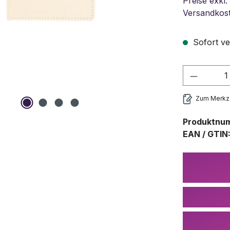
Preise exkl.
Versandkos
Sofort ve
Produkt
Zum Merkze
Produktnu
EAN / GTIN