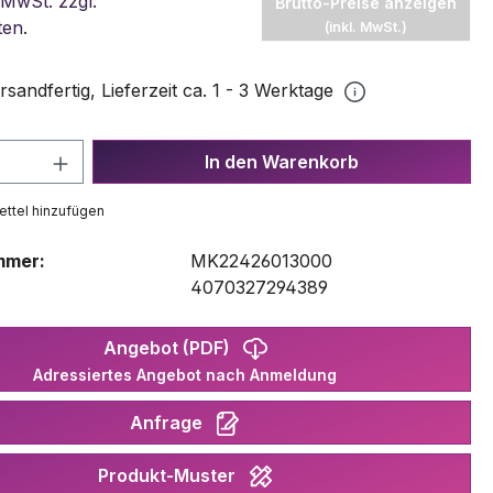
 MwSt. zzgl.
Brutto-Preise anzeigen
ten
.
(inkl. MwSt.)
rsandfertig, Lieferzeit ca. 1 - 3 Werktage
 Anzahl: Gib den gewünschten Wert ein 
In den Warenkorb
ttel hinzufügen
mmer:
MK22426013000
:
4070327294389
Angebot (PDF)
Adressiertes Angebot nach Anmeldung
Anfrage
Produkt-Muster