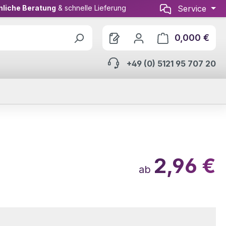
nliche Beratung
& schnelle Lieferung
Service
0,000 €
Ware
+49 (0) 5121 95 707 20
2,96 €
ab
wählen