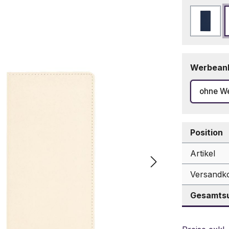
Marin
Werbean
ohne W
Position
Artikel
Versandk
Gesamtsu