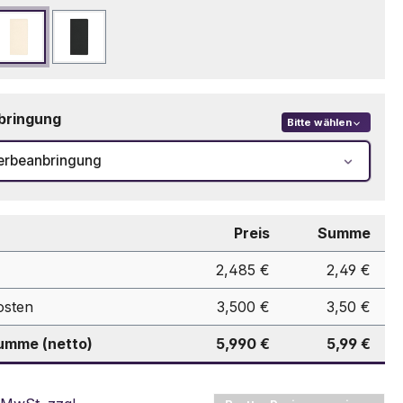
eblau
Naturfarbe
Schwarz
bringung
Bitte wählen
erbeanbringung
Preis
Summe
2,485 €
2,49 €
osten
3,500 €
3,50 €
mme (netto)
5,990 €
5,99 €