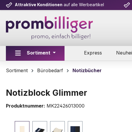
Attraktive Konditionen
auf alle Werbeartikel
m Hauptinhalt springen
Zur Suche springen
Zur Hauptnavigation springen
Sortiment
Express
Neuhei
Sortiment
Bürobedarf
Notizbücher
Notizblock Glimmer
Produktnummer:
MK22426013000
Bildergalerie überspringen