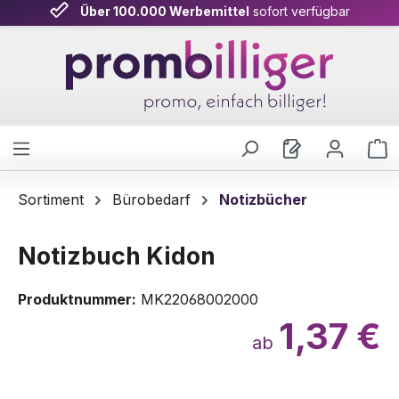
Über 100.000 Werbemittel
sofort verfügbar
Zum Hauptinhalt springen
W
Sortiment
Bürobedarf
Notizbücher
Notizbuch Kidon
Produktnummer:
MK22068002000
1,37 €
ab
Bildergalerie überspringen