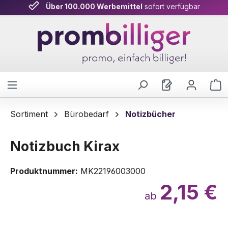
Über 100.000 Werbemittel
sofort verfügbar
Zum Hauptinhalt springen
W
Sortiment
Bürobedarf
Notizbücher
Notizbuch Kirax
Produktnummer:
MK22196003000
2,15 €
ab
Bildergalerie überspringen