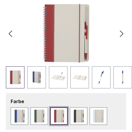
auswählen
Farbe
Blau
Dunkelgrün
Rot
Schwarz
Weiß