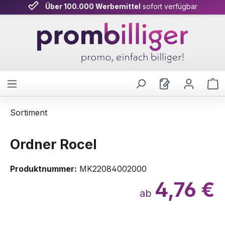
Über 100.000 Werbemittel
sofort verfügbar
Zum Hauptinhalt springen
W
Sortiment
Ordner Rocel
Produktnummer:
MK22084002000
4,76 €
ab
Bildergalerie überspringen