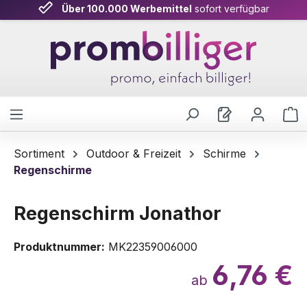
Über 100.000 Werbemittel
sofort verfügbar
Zum Hauptinhalt springen
W
Sortiment
Outdoor & Freizeit
Schirme
Regenschirme
Regenschirm Jonathor
Produktnummer:
MK22359006000
6,76 €
ab