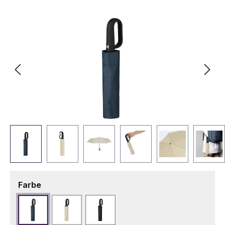
Bildergalerie überspringen
auswählen
Farbe
Marineblau
Naturfarbe
Schwarz