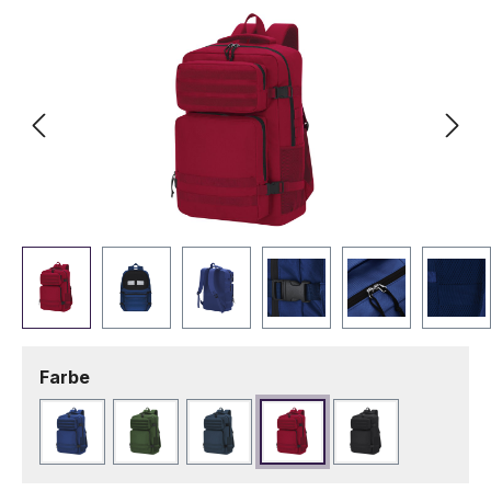
auswählen
Farbe
Blau
Dunkelgrün
Marineblau
Rot
Schwarz