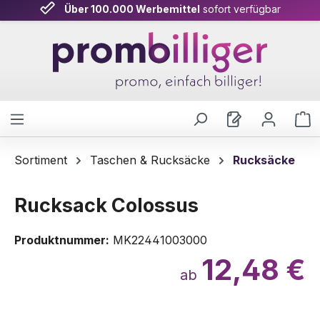
Über 100.000 Werbemittel
sofort verfügbar
Zum Hauptinhalt springen
W
Sortiment
Taschen & Rucksäcke
Rucksäcke
Rucksack Colossus
Produktnummer:
MK22441003000
12,48 €
ab
Bildergalerie überspringen