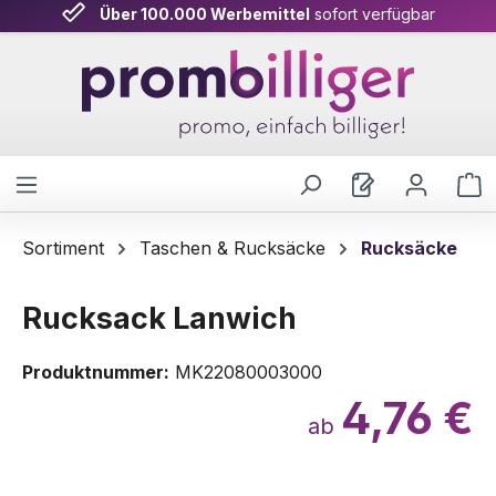
Über 100.000 Werbemittel
sofort verfügbar
Zum Hauptinhalt springen
W
Sortiment
Taschen & Rucksäcke
Rucksäcke
Rucksack Lanwich
Produktnummer:
MK22080003000
4,76 €
ab
Bildergalerie überspringen