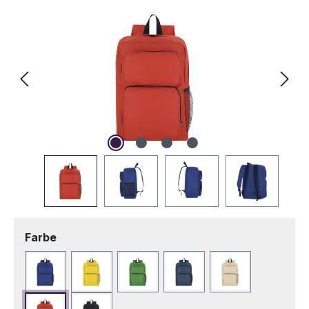
auswählen
Farbe
Blau
Gelb
Grün
Marineblau
Naturfarbe