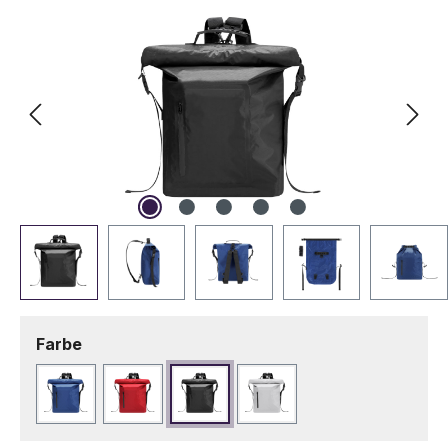
auswählen
Farbe
Blau
Rot
Schwarz
Weiß