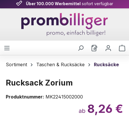
Über 100.000 Werbemittel
sofort verfügbar
Zum Hauptinhalt springen
W
Sortiment
Taschen & Rucksäcke
Rucksäcke
Rucksack Zorium
Produktnummer:
MK22415002000
8,26 €
ab
Bildergalerie überspringen