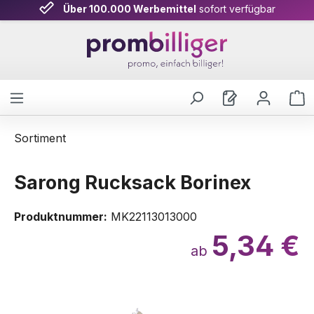
Über 100.000 Werbemittel
sofort verfügbar
Zum Hauptinhalt springen
W
Sortiment
Sarong Rucksack Borinex
Produktnummer:
MK22113013000
5,34 €
ab
Bildergalerie überspringen