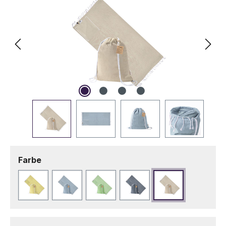
auswählen
Farbe
Gelb
Hellblau
Hellgrün
Marineblau
Naturfarbe