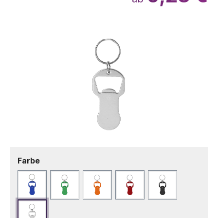
Bildergalerie überspringen
auswählen
Farbe
Blau
Grün
Orange
Rot
Schwarz