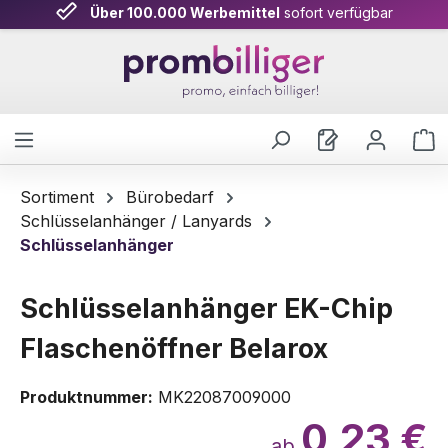
Über 100.000 Werbemittel
sofort verfügbar
Zum Hauptinhalt springen
W
Sortiment
Bürobedarf
Schlüsselanhänger / Lanyards
Schlüsselanhänger
Schlüsselanhänger EK-Chip
Flaschenöffner Belarox
Produktnummer:
MK22087009000
0,23 €
ab