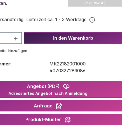
ten
.
(inkl. MwSt.)
rsandfertig, Lieferzeit ca. 1 - 3 Werktage
 Anzahl: Gib den gewünschten Wert ein 
In den Warenkorb
ttel hinzufügen
mmer:
MK22182001000
:
4070327283086
Angebot (PDF)
Adressiertes Angebot nach Anmeldung
Anfrage
Produkt-Muster