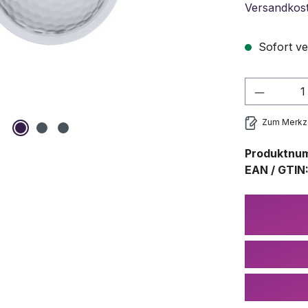
Versandkos
Sofort ve
Produkt
Zum Merkze
Produktnu
EAN / GTIN