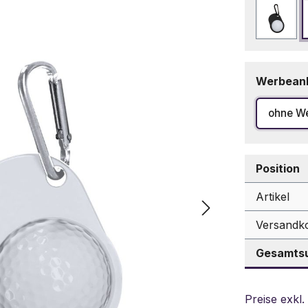
Schw
Werbean
ohne W
Position
Artikel
Versandk
Gesamtsu
Preise exkl.