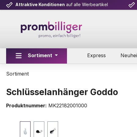
Attraktive Konditionen
auf alle Werbeartikel
m Hauptinhalt springen
Zur Suche springen
Zur Hauptnavigation springen
Sortiment
Express
Neuhei
Sortiment
Schlüsselanhänger Goddo
Produktnummer:
MK22182001000
Bildergalerie überspringen