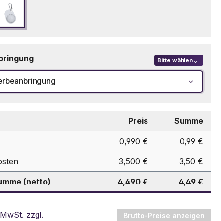
arz
Weiß
bringung
Bitte wählen
erbeanbringung
Preis
Summe
0,990 €
0,99 €
osten
3,500 €
3,50 €
mme (netto)
4,490 €
4,49 €
 MwSt. zzgl.
Brutto-Preise anzeigen