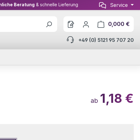
nliche Beratung
& schnelle Lieferung
Service
0,000 €
Ware
+49 (0) 5121 95 707 20
1,18 €
ab
wählen