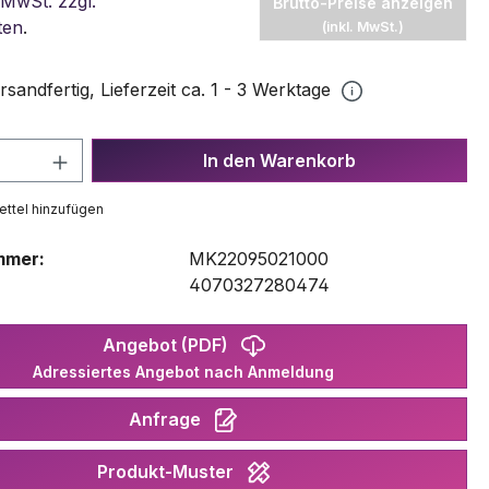
 MwSt. zzgl.
Brutto-Preise anzeigen
ten
.
(inkl. MwSt.)
rsandfertig, Lieferzeit ca. 1 - 3 Werktage
 Anzahl: Gib den gewünschten Wert ein 
In den Warenkorb
ttel hinzufügen
mmer:
MK22095021000
:
4070327280474
Angebot (PDF)
Adressiertes Angebot nach Anmeldung
Anfrage
Produkt-Muster