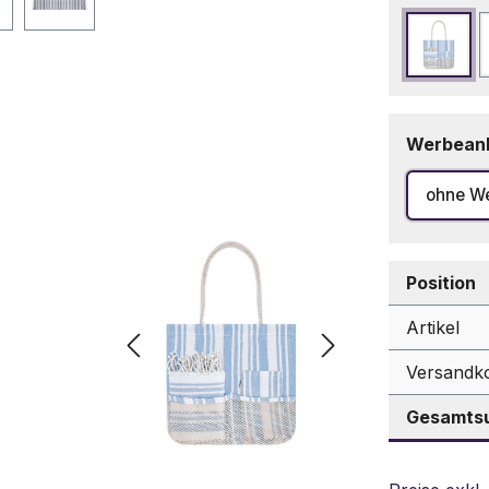
Hellbl
Werbean
ohne W
Position
Artikel
Versandk
Gesamtsu