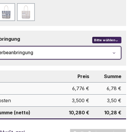
au
Marineblau
Naturfarbe
bringung
Bitte wählen
erbeanbringung
Preis
Summe
6,776 €
6,78 €
osten
3,500 €
3,50 €
mme (netto)
10,280 €
10,28 €