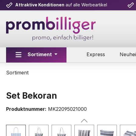
Attraktive Konditionen
auf alle Werbeartikel
m Hauptinhalt springen
Zur Suche springen
Zur Hauptnavigation springen
Sortiment
Express
Neuhei
Sortiment
Set Bekoran
Produktnummer:
MK22095021000
Bildergalerie überspringen