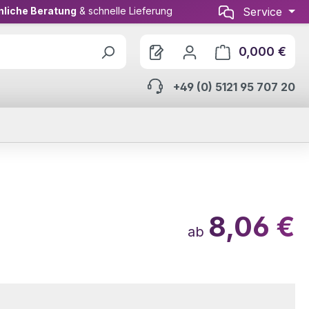
nliche Beratung
& schnelle Lieferung
Service
0,000 €
Ware
+49 (0) 5121 95 707 20
8,06 €
ab
wählen