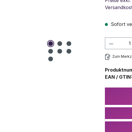
Preise exkl.
Versandkos
Sofort ve
Produkt
Zum Merkze
Produktnu
EAN / GTIN