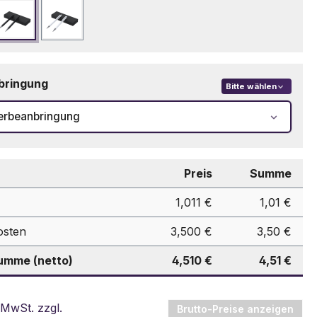
eblau
Schwarz
Weiß
bringung
Bitte wählen
erbeanbringung
Preis
Summe
1,011 €
1,01 €
osten
3,500 €
3,50 €
mme (netto)
4,510 €
4,51 €
 MwSt. zzgl.
Brutto-Preise anzeigen