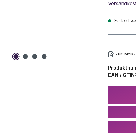
Versandkos
Sofort ve
Produkt
Zum Merkze
Produktnu
EAN / GTIN