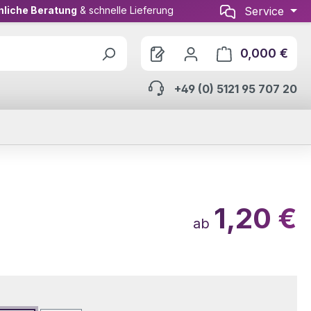
nliche Beratung
& schnelle Lieferung
Service
0,000 €
Ware
+49 (0) 5121 95 707 20
1,20 €
ab
wählen