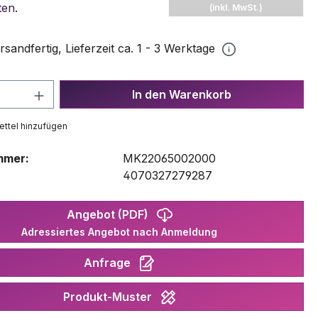
ten
.
(inkl. MwSt.)
rsandfertig, Lieferzeit ca. 1 - 3 Werktage
 Anzahl: Gib den gewünschten Wert ein 
In den Warenkorb
ttel hinzufügen
mmer:
MK22065002000
:
4070327279287
Angebot (PDF)
Adressiertes Angebot nach Anmeldung
Anfrage
Produkt-Muster