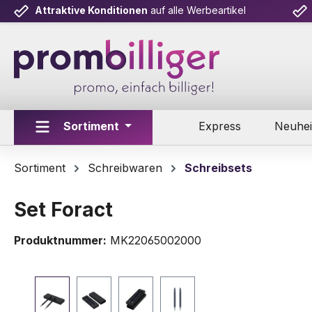
Attraktive Konditionen
auf alle Werbeartikel
m Hauptinhalt springen
Zur Suche springen
Zur Hauptnavigation springen
Sortiment
Express
Neuhei
Sortiment
Schreibwaren
Schreibsets
Set Foract
Produktnummer:
MK22065002000
Bildergalerie überspringen