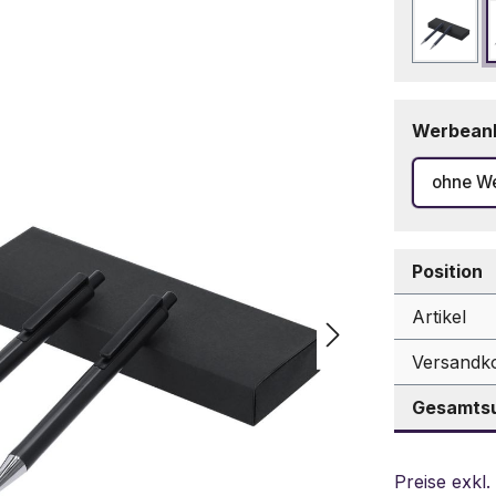
Marin
Werbean
ohne W
Position
Artikel
Versandk
Gesamtsu
Preise exkl.