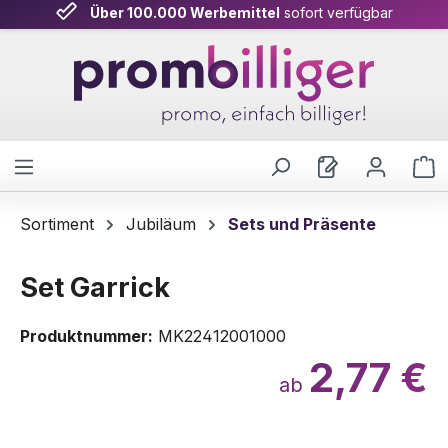
Über 100.000 Werbemittel
sofort verfügbar
Zum Hauptinhalt springen
W
Sortiment
Jubiläum
Sets und Präsente
Set Garrick
Produktnummer:
MK22412001000
2,77 €
ab
Bildergalerie überspringen