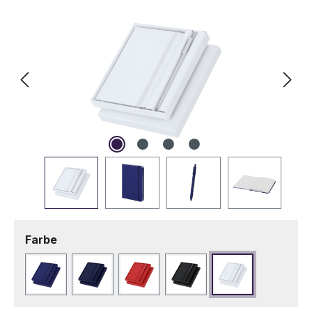
auswählen
Farbe
Blau
Marineblau
Rot
Schwarz
Weiß