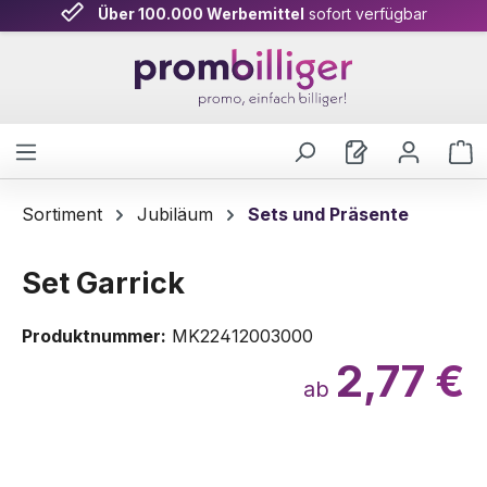
Über 100.000 Werbemittel
sofort verfügbar
Zum Hauptinhalt springen
W
Sortiment
Jubiläum
Sets und Präsente
Set Garrick
Produktnummer:
MK22412003000
2,77 €
ab
Bildergalerie überspringen