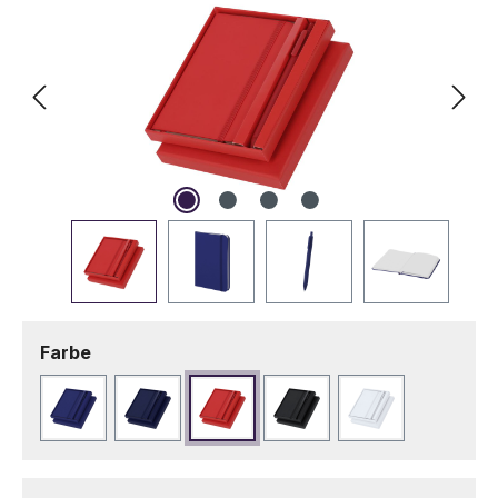
auswählen
Farbe
Blau
Marineblau
Rot
Schwarz
Weiß