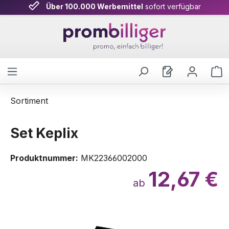
Über 100.000 Werbemittel
sofort verfügbar
Zum Hauptinhalt springen
W
Sortiment
Set Keplix
Produktnummer:
MK22366002000
12,67 €
ab
Bildergalerie überspringen