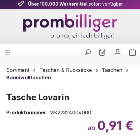
Über 100.000 Werbemittel
sofort verfügbar
Zum Hauptinhalt springen
W
Sortiment
Taschen & Rucksäcke
Taschen
Baumwolltaschen
Tasche Lovarin
Produktnummer:
MK22324004000
0,91 €
ab