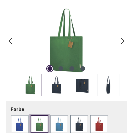
Bildergalerie überspringen
auswählen
Farbe
Blau
Grün
Hellblau
Marineblau
Rot