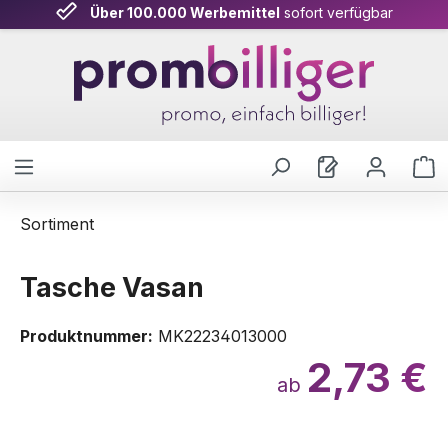
Über 100.000 Werbemittel
sofort verfügbar
Zum Hauptinhalt springen
W
Sortiment
Tasche Vasan
Produktnummer:
MK22234013000
2,73 €
ab
Bildergalerie überspringen