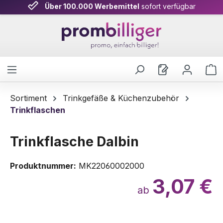
Über 100.000 Werbemittel
sofort verfügbar
Zum Hauptinhalt springen
W
Sortiment
Trinkgefäße & Küchenzubehör
Trinkflaschen
Trinkflasche Dalbin
Produktnummer:
MK22060002000
3,07 €
ab
Bildergalerie überspringen