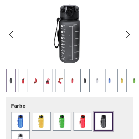
auswählen
Farbe
Blau
Gelb
Grün
Rot
Schwarz