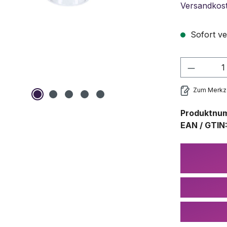
Versandkos
Sofort ve
Produkt
Zum Merkze
Produktnu
EAN / GTIN