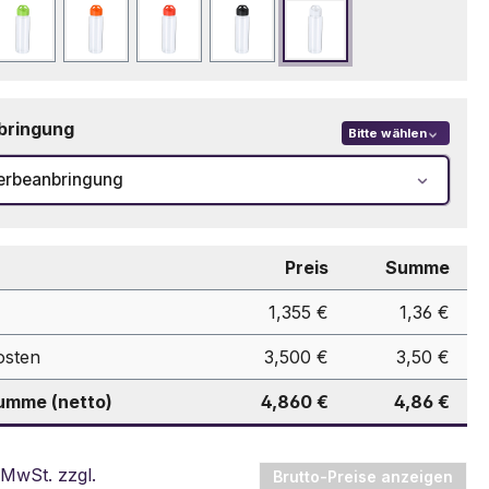
Hellgrün
Orange
Rot
Schwarz
Weiß
bringung
Bitte wählen
erbeanbringung
Preis
Summe
1,355 €
1,36 €
osten
3,500 €
3,50 €
mme (netto)
4,860 €
4,86 €
 MwSt. zzgl.
Brutto-Preise anzeigen