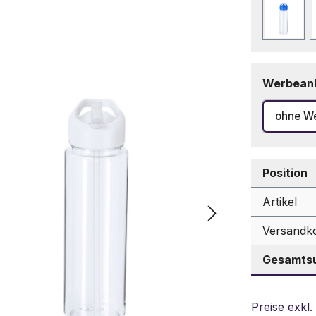
Blau
Werbean
ohne W
Position
Artikel
Versandk
Gesamtsu
Preise exkl.