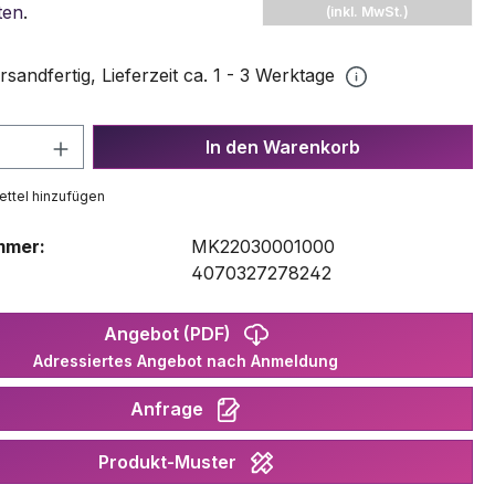
ten
.
(inkl. MwSt.)
rsandfertig, Lieferzeit ca. 1 - 3 Werktage
 Anzahl: Gib den gewünschten Wert ein 
In den Warenkorb
ttel hinzufügen
mmer:
MK22030001000
:
4070327278242
Angebot (PDF)
Adressiertes Angebot nach Anmeldung
Anfrage
Produkt-Muster