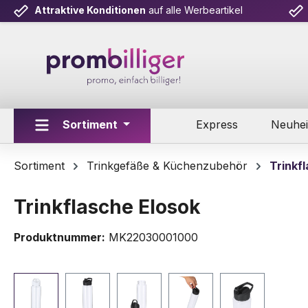
Attraktive Konditionen
auf alle Werbeartikel
m Hauptinhalt springen
Zur Suche springen
Zur Hauptnavigation springen
Sortiment
Express
Neuhei
Sortiment
Trinkgefäße & Küchenzubehör
Trinkf
Trinkflasche Elosok
Produktnummer:
MK22030001000
Bildergalerie überspringen