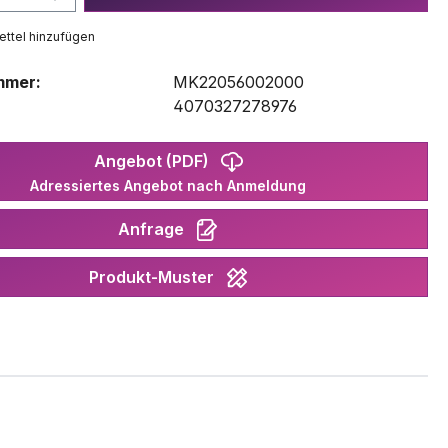
ttel hinzufügen
mmer:
MK22056002000
:
4070327278976
Angebot (PDF)
Adressiertes Angebot nach Anmeldung
Anfrage
Produkt-Muster