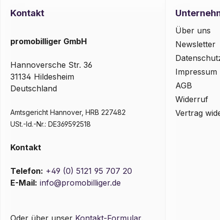
Kontakt
Unterneh
Über uns
promobilliger GmbH
Newsletter
Datenschut
Hannoversche Str. 36
Impressum
31134 Hildesheim
AGB
Deutschland
Widerruf
Amtsgericht Hannover, HRB 227482
Vertrag wid
USt.-Id.-Nr.: DE369592518
Kontakt
Telefon:
+49 (0) 5121 95 707 20
E-Mail:
info@promobilliger.de
Oder über unser
Kontakt-Formular
.