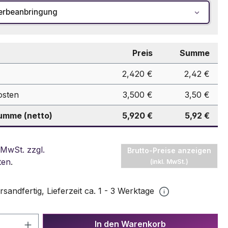
erbeanbringung
Preis
Summe
2,420 €
2,42 €
osten
3,500 €
3,50 €
mme (netto)
5,920 €
5,92 €
 MwSt. zzgl.
Brutto-Preise anzeigen
ten
.
(inkl. MwSt.)
rsandfertig, Lieferzeit ca. 1 - 3 Werktage
 Anzahl: Gib den gewünschten Wert ein 
In den Warenkorb