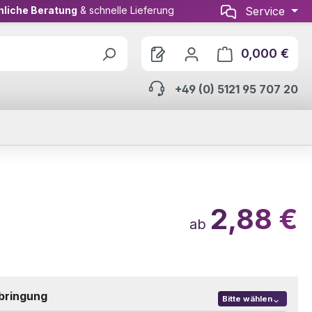
nliche Beratung
& schnelle Lieferung
Service
0,000 €
Ware
+49 (0) 5121 95 707 20
2,88 €
ab
bringung
Bitte wählen