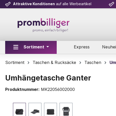
Attraktive Konditionen
auf alle Werbeartikel
m Hauptinhalt springen
Zur Suche springen
Zur Hauptnavigation springen
Sortiment
Express
Neuhei
Sortiment
Taschen & Rucksäcke
Taschen
Um
Umhängetasche Ganter
Produktnummer:
MK22056002000
Bildergalerie überspringen