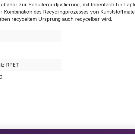
behör zur Schultergurtjustierung, mit Innenfach für Lap
er Kombination des Recyclingprozesses von Kunststoffmater
neben recyceltem Ursprung auch recycelbar wird.
ilz RPET
0