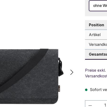
ohne W
Position
Artikel
Versandk
Gesamtsu
Preise exkl.
Versandkos
Sofort ve
Produkt