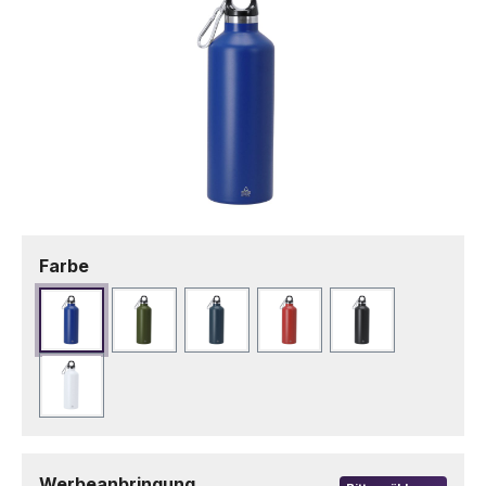
auswählen
Farbe
Blau
Dunkelgrün
Marineblau
Rot
Schwarz
Weiß
Werbeanbringung