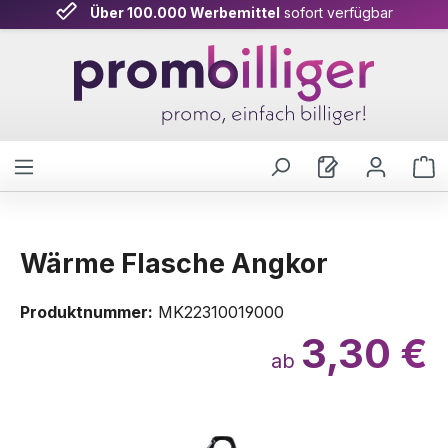
Über 100.000 Werbemittel
sofort verfügbar
Zum Hauptinhalt springen
W
Wärme Flasche Angkor
Produktnummer:
MK22310019000
3,30 €
ab
Bildergalerie überspringen