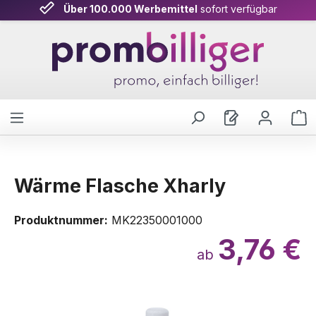
Über 100.000 Werbemittel
sofort verfügbar
Zum Hauptinhalt springen
W
Wärme Flasche Xharly
Produktnummer:
MK22350001000
3,76 €
ab
Bildergalerie überspringen