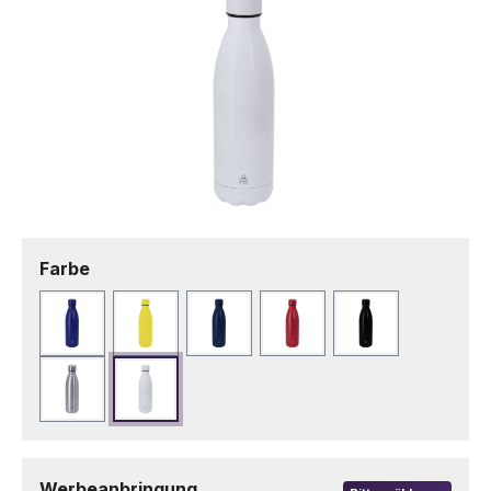
auswählen
Farbe
Blau
Gelb
Marineblau
Rot
Schwarz
Silber
Weiß
Werbeanbringung