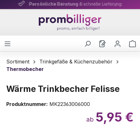
Über 100.000 Werbemittel
Persönliche Beratung
& schnelle Lieferung
sofort verfügbar
Zum Hauptinhalt springen
W
Sortiment
Trinkgefäße & Küchenzubehör
Thermobecher
Wärme Trinkbecher Felisse
Produktnummer:
MK22363006000
5,95 €
ab
Bildergalerie überspringen