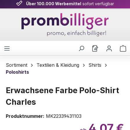
Über 100.000 Werbemittel
sofort verfügbar
Zum Hauptinhalt springen
W
Sortiment
Textilien & Kleidung
Shirts
Poloshirts
Erwachsene Farbe Polo-Shirt
Charles
Produktnummer:
MK22339431103
4,07 €