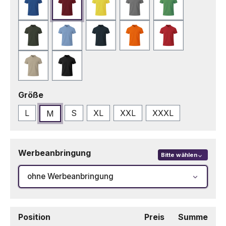
Blau
Bordeaux
Gelb
Grau
Grün
Grün Bottle
Hellblau
Marineblau
Orange
Rot
Sand
Schwarz
auswählen
Größe
L
S
XL
XXL
XXXL
M
Werbeanbringung
Bitte wählen
ohne Werbeanbringung
Position
Preis
Summe