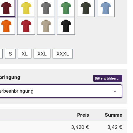
Bordeaux
Gelb
Grau
Grün
Grün Bottle
Hellblau
eblau
Orange
Rot
Sand
Schwarz
swählen
S
XL
XXL
XXXL
bringung
Bitte wählen
erbeanbringung
Preis
Summe
3,420 €
3,42 €