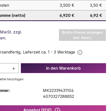
osten
3,500 €
3,50 €
mme (netto)
6,920 €
6,92 €
 MwSt. zzgl.
Brutto-Preise anzeigen
ten
.
(inkl. MwSt.)
rsandfertig, Lieferzeit ca. 1 - 3 Werktage
 Anzahl: Gib den gewünschten Wert ein 
In den Warenkorb
ttel hinzufügen
mmer:
MK22339431104
:
4070327288852
Angebot (PDF)