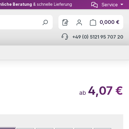
nliche Beratung
& schnelle Lieferung
Service
0,000 €
Ware
+49 (0) 5121 95 707 20
4,07 €
ab
wählen