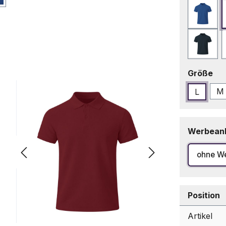
Blau
Marin
au
Größe
M
L
Werbean
ohne W
Position
Artikel