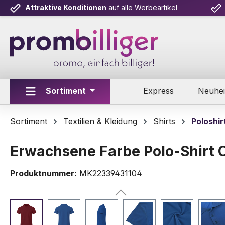
Attraktive Konditionen
auf alle Werbeartikel
m Hauptinhalt springen
Zur Suche springen
Zur Hauptnavigation springen
Sortiment
Express
Neuhei
Sortiment
Textilien & Kleidung
Shirts
Poloshir
Erwachsene Farbe Polo-Shirt 
Produktnummer:
MK22339431104
Bildergalerie überspringen