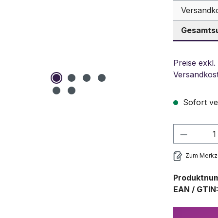
Versandk
Gesamtsu
Preise exkl.
Versandkos
Sofort ve
Produkt
Zum Merkze
Produktnu
EAN / GTIN