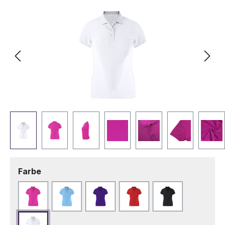
auswählen
Farbe
Fuchsie
Hellblau
Lila
Rot
Schwarz