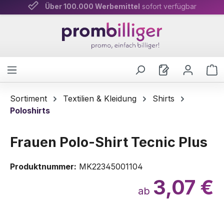
Über 100.000 Werbemittel
Persönliche Beratung
& schnelle Lieferung
sofort verfügbar
Zum Hauptinhalt springen
W
Sortiment
Textilien & Kleidung
Shirts
Poloshirts
Frauen Polo-Shirt Tecnic Plus
Produktnummer:
MK22345001104
3,07 €
ab
Bildergalerie überspringen