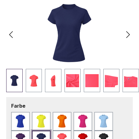
auswählen
Farbe
Blau
Fluor Gelb
Fluor Orange
Fuchsie
Hellblau