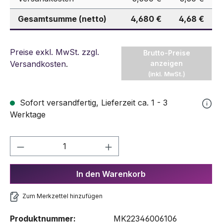
Gesamtsumme (netto)
4,680 €
4,68 €
Preise exkl. MwSt. zzgl.
Brutto-Preise
Versandkosten
.
anzeigen
(inkl. MwSt.)
Sofort versandfertig, Lieferzeit ca. 1 - 3
Werktage
Produkt Anzahl: Gib den gewünschten We
In den Warenkorb
Zum Merkzettel hinzufügen
Produktnummer:
MK22346006106