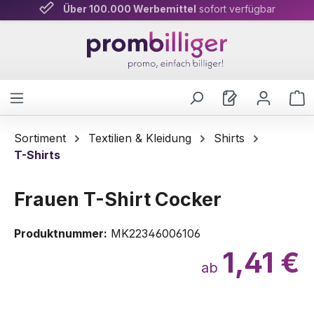
Über 100.000 Werbemittel
Persönliche Beratung
& schnelle Lieferung
sofort verfügbar
Zum Hauptinhalt springen
W
Sortiment
Textilien & Kleidung
Shirts
T-Shirts
Frauen T-Shirt Cocker
Produktnummer:
MK22346006106
1,41 €
ab
Bildergalerie überspringen