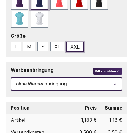
Lila
Marineblau
Neonrosa
Rot
Schwarz
Türkis
Weiß
auswählen
Größe
L
M
S
XL
XXL
Werbeanbringung
Bitte wählen
ohne Werbeanbringung
Position
Preis
Summe
Artikel
1,183 €
1,18 €
Versandkosten
3,500 €
3,50 €