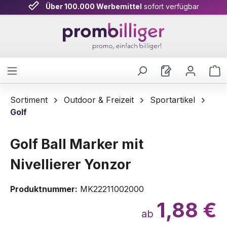
Über 100.000 Werbemittel
sofort verfügbar
Zum Hauptinhalt springen
W
Sortiment
Outdoor & Freizeit
Sportartikel
Golf
Golf Ball Marker mit
Nivellierer Yonzor
Produktnummer:
MK22211002000
1,88 €
ab