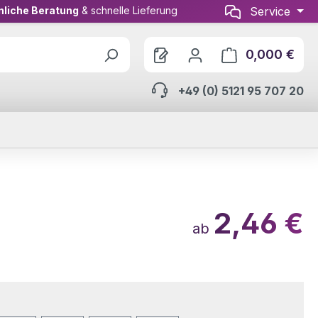
nliche Beratung
& schnelle Lieferung
Service
0,000 €
Ware
+49 (0) 5121 95 707 20
2,46 €
ab
wählen