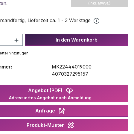
ten
.
(inkl. MwSt.)
rsandfertig, Lieferzeit ca. 1 - 3 Werktage
 Anzahl: Gib den gewünschten Wert ein 
In den Warenkorb
ttel hinzufügen
mmer:
MK22444019000
:
4070327295157
Angebot (PDF)
Adressiertes Angebot nach Anmeldung
Anfrage
Produkt-Muster