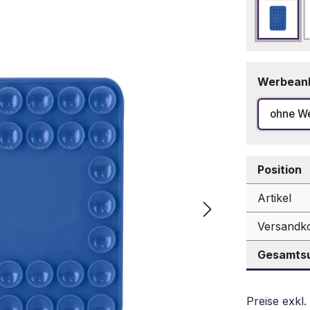
Blau
Werbean
ohne W
Position
Artikel
Versandk
Gesamtsu
Preise exkl.