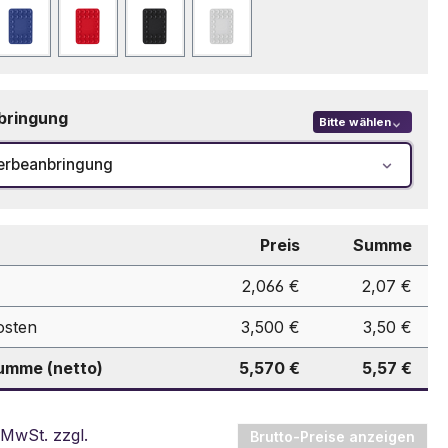
Marineblau
Rot
Schwarz
Weiß
bringung
Bitte wählen
erbeanbringung
Preis
Summe
2,066 €
2,07 €
osten
3,500 €
3,50 €
mme (netto)
5,570 €
5,57 €
 MwSt. zzgl.
Brutto-Preise anzeigen