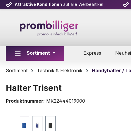
Attraktive Konditionen
auf alle Werbeartikel
m Hauptinhalt springen
Zur Suche springen
Zur Hauptnavigation springen
Sortiment
Express
Neuhei
Sortiment
Technik & Elektronik
Handyhalter / Ta
Halter Trisent
Produktnummer:
MK22444019000
Bildergalerie überspringen