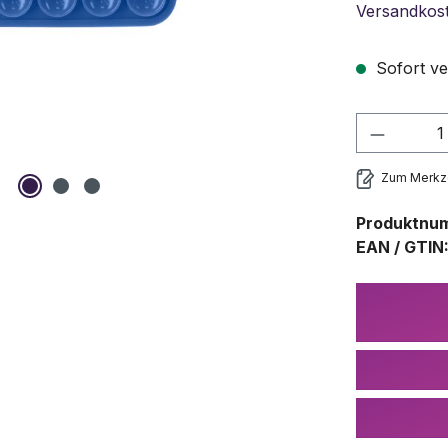
Versandkos
Sofort ve
Produkt
Zum Merkze
Produktnu
EAN / GTIN