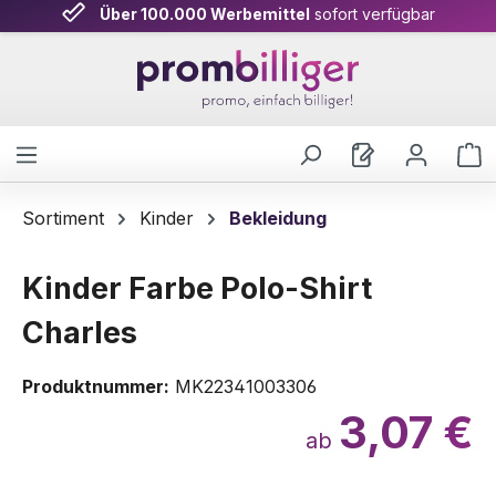
Über 100.000 Werbemittel
sofort verfügbar
Zum Hauptinhalt springen
W
Sortiment
Kinder
Bekleidung
Kinder Farbe Polo-Shirt
Charles
Produktnummer:
MK22341003306
3,07 €
ab