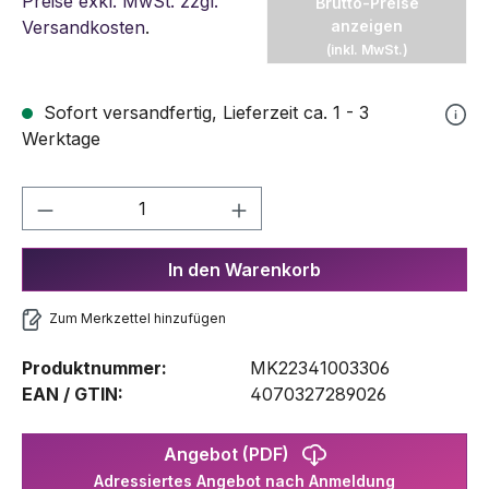
Preise exkl. MwSt. zzgl.
Brutto-Preise
Versandkosten
.
anzeigen
(inkl. MwSt.)
Sofort versandfertig, Lieferzeit ca. 1 - 3
Werktage
Produkt Anzahl: Gib den gewünschten We
In den Warenkorb
Zum Merkzettel hinzufügen
Produktnummer:
MK22341003306
EAN / GTIN:
4070327289026
Angebot (PDF)
Adressiertes Angebot nach Anmeldung