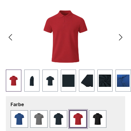
Bildergalerie überspringen
auswählen
Farbe
Blau
Grau
Marineblau
Rot
Schwarz