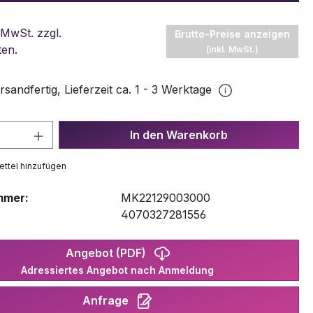
 MwSt. zzgl.
Brutto-Preise anzeigen
ten
.
(inkl. MwSt.)
rsandfertig, Lieferzeit ca. 1 - 3 Werktage
 Anzahl: Gib den gewünschten Wert ein 
In den Warenkorb
ttel hinzufügen
mmer:
MK22129003000
:
4070327281556
Angebot (PDF)
Adressiertes Angebot nach Anmeldung
Anfrage