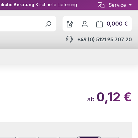
nliche Beratung
& schnelle Lieferung
Service
0,000 €
Ware
+49 (0) 5121 95 707 20
0,12 €
ab
wählen