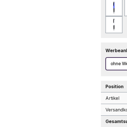
Blau
Weiß
Werbean
ohne W
Position
Artikel
Versandk
Gesamtsu