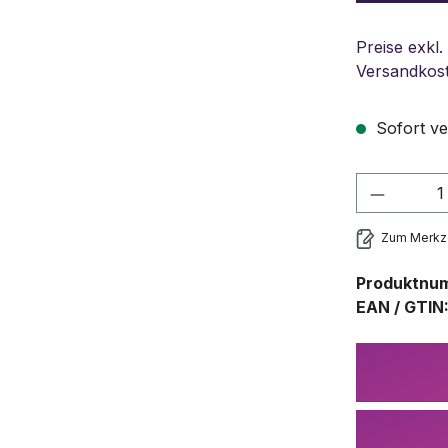
Preise exkl.
Versandkos
Sofort ve
Produkt
Zum Merkze
Produktnu
EAN / GTIN