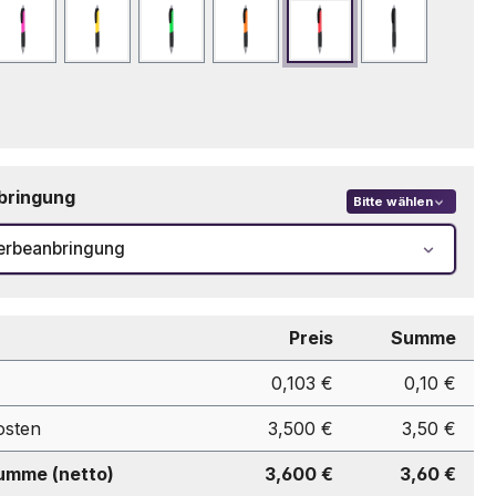
Fuchsie
Gelb
Grün
Orange
Rot
Schwarz
bringung
Bitte wählen
erbeanbringung
Preis
Summe
0,103 €
0,10 €
osten
3,500 €
3,50 €
mme (netto)
3,600 €
3,60 €