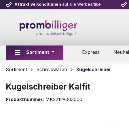
Attraktive Konditionen
auf alle Werbeartikel
m Hauptinhalt springen
Zur Suche springen
Zur Hauptnavigation springen
Sortiment
Express
Neuhei
Sortiment
Schreibwaren
Kugelschreiber
Kugelschreiber Kalfit
Produktnummer:
MK22129003000
Bildergalerie überspringen