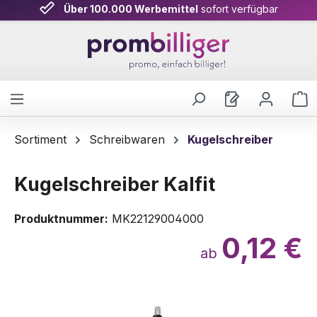
Über 100.000 Werbemittel
sofort verfügbar
Zum Hauptinhalt springen
W
Sortiment
Schreibwaren
Kugelschreiber
Kugelschreiber Kalfit
Produktnummer:
MK22129004000
0,12 €
ab
Bildergalerie überspringen