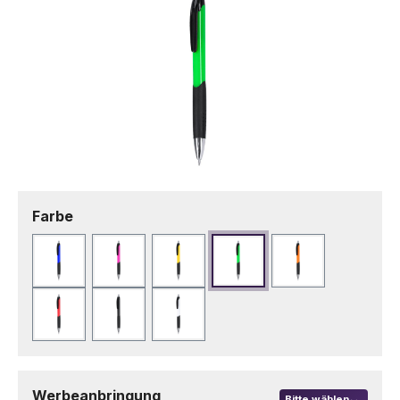
auswählen
Farbe
Blau
Fuchsie
Gelb
Grün
Orange
Rot
Schwarz
Weiß
Werbeanbringung
Bitte wählen